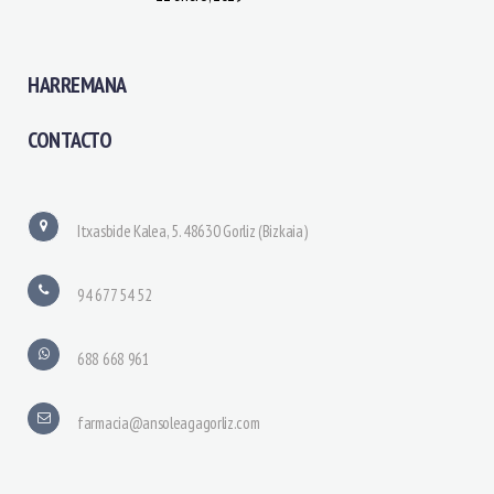
HARREMANA
CONTACTO
Itxasbide Kalea, 5. 48630 Gorliz (Bizkaia)
94 677 54 52
688 668 961
farmacia@ansoleagagorliz.com