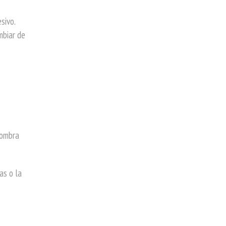
sivo.
mbiar de
sombra
as o la