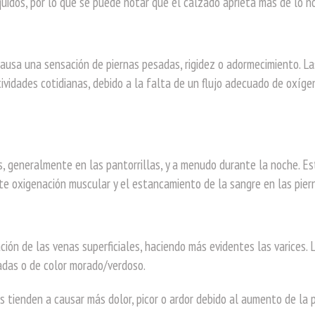
quidos, por lo que se puede notar que el calzado aprieta más de lo n
ausa una sensación de piernas pesadas, rigidez o adormecimiento. La
tividades cotidianas, debido a la falta de un flujo adecuado de oxíge
, generalmente en las pantorrillas, y a menudo durante la noche. Es
te oxigenación muscular y el estancamiento de la sangre en las pier
ción de las venas superficiales, haciendo más evidentes las varices. 
adas o de color morado/verdoso.
s tienden a causar más dolor, picor o ardor debido al aumento de la 