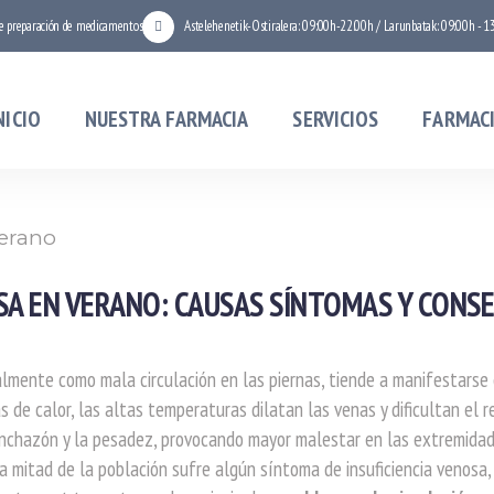
de preparación de medicamentos
Astelehenetik-Ostiralera: 09:00h-22:00h / Larunbatak: 09:00h - 1
NICIO
NUESTRA FARMACIA
SERVICIOS
FARMACI
A EN VERANO: CAUSAS SÍNTOMAS Y CONSE
ialmente como mala circulación en las piernas, tiende a manifestarse
 de calor, las altas temperaturas dilatan las venas y dificultan el r
inchazón y la pesadez, provocando mayor malestar en las extremida
la mitad de la población sufre algún síntoma de insuficiencia venosa,