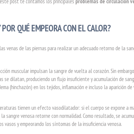
este post te contamos los principales
problemas de circulación 
 Y POR QUÉ EMPEORA CON EL CALOR?
e las venas de las piernas para realizar un adecuado retorno de la san
acción muscular impulsan la sangre de vuelta al corazón. Sin embargo
as se dilatan, produciendo un flujo insuficiente y acumulación de san
ma (hinchazón) en los tejidos, inflamación e incluso la aparición de 
eraturas tienen un efecto vasodilatador: si el cuerpo se expone a m
ue la sangre venosa retorne con normalidad. Como resultado, se acum
os vasos y empeorando los síntomas de la insuficiencia venosa.