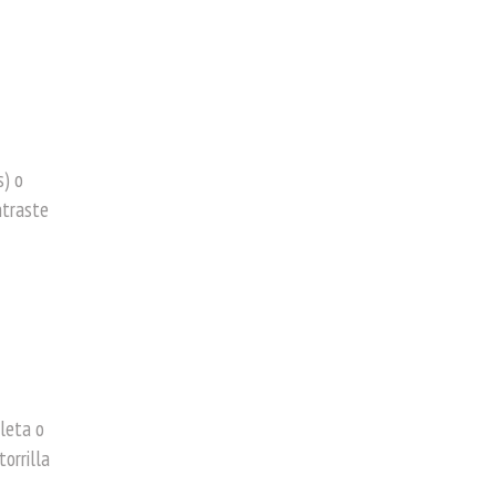
s) o
ntraste
cleta o
orrilla